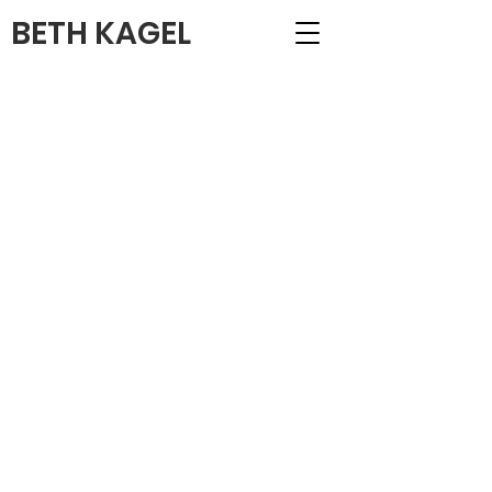
BETH KAGEL